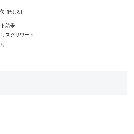
次
ード結果
、リスクリワード
返り