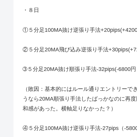
・８日
①５分足100MA抜け逆張り手法+20pips(+420
②５分足20MA飛び込み逆張り手法+30pips(+7
➂５分足20MA抜け順張り手法-32pips(-6800
（敗因：基本的にはルール通りエントリーで
うなら20MA順張り手法したばっかなのに再
和感があった。横軸足りなかった？）
④５分足100MA抜け逆張り手法-27pips（-580