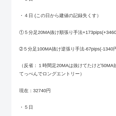
・４日 (この日から建値の記録失くす）
①５分足20MA抜け順張り手法+173pips(+346
➁５分足100MA抜け逆張り手法-67pips(-1340
（反省：１時間足20MAは抜けてたけど50M
てっぺんでロングエントリー）
現在：32740円
・５日